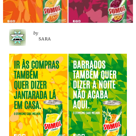
by
SARA