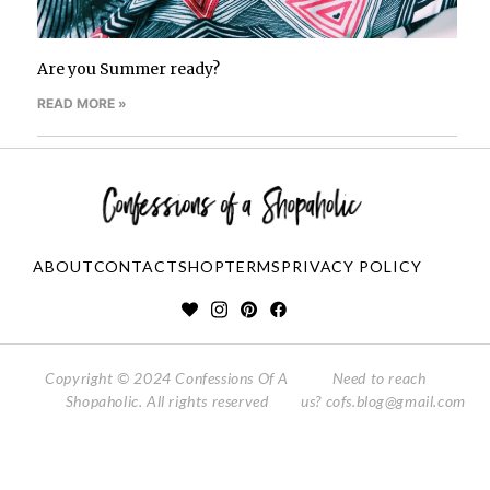
Are you Summer ready?
READ MORE »
ABOUT
CONTACT
SHOP
TERMS
PRIVACY POLICY
Copyright © 2024 Confessions Of A
Need to reach
Shopaholic. All rights reserved
us?
cofs.blog@gmail.com