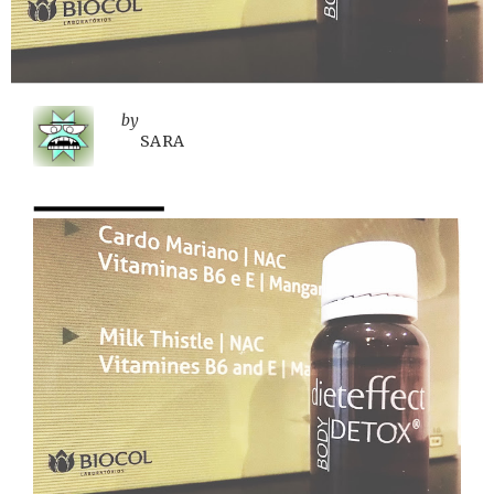
by
SARA