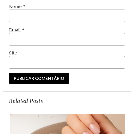
Nome
*
Email
*
Site
Related Posts