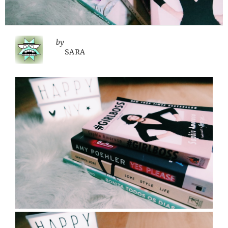
by
SARA