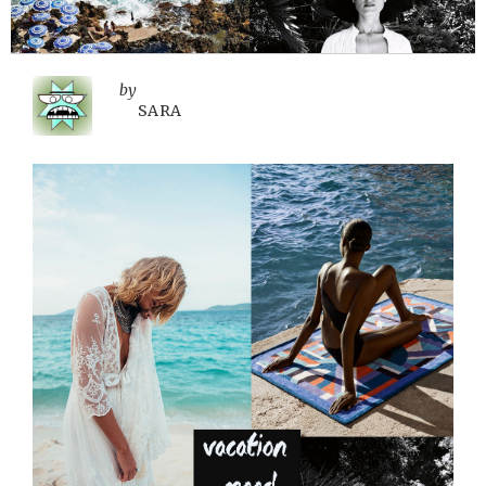
by
SARA