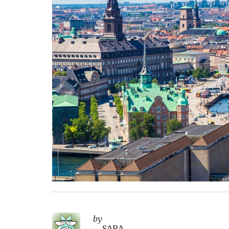
by
SARA