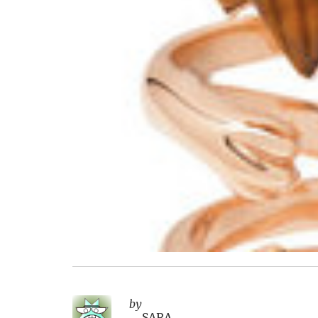
by
SARA