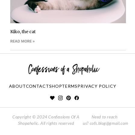
Kiko, the cat
READ MORE »
ABOUT
CONTACT
SHOP
TERMS
PRIVACY POLICY
Copyright © 2024 Confessions Of A
Need to reach
Shopaholic. All rights reserved
us?
cofs.blog@gmail.com