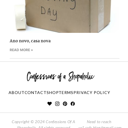
Ano novo, casa nova
READ MORE »
ABOUT
CONTACT
SHOP
TERMS
PRIVACY POLICY
Copyright © 2024 Confessions Of A
Need to reach
Shopaholic. All rights reserved
us?
cofs.blog@gmail.com