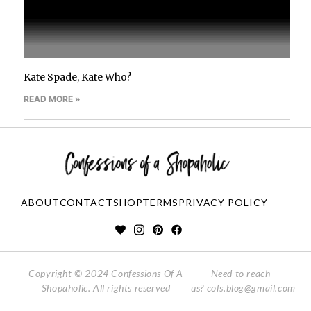
Kate Spade, Kate Who?
READ MORE »
ABOUT
CONTACT
SHOP
TERMS
PRIVACY POLICY
Copyright © 2024 Confessions Of A
Need to reach
Shopaholic. All rights reserved
us?
cofs.blog@gmail.com