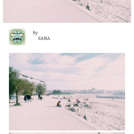
by
SARA