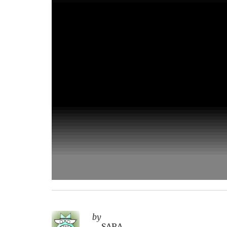
by
SARA