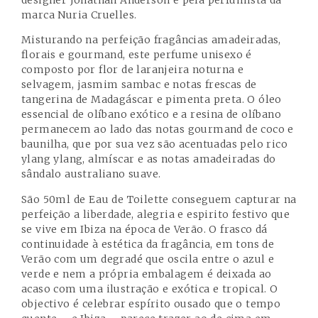
designer Jonathan Anderson e pela perfumista da
marca Nuria Cruelles.
Misturando na perfeição fragâncias amadeiradas,
florais e gourmand, este perfume unisexo é
composto por flor de laranjeira noturna e
selvagem, jasmim sambac e notas frescas de
tangerina de Madagáscar e pimenta preta. O óleo
essencial de olíbano exótico e a resina de olíbano
permanecem ao lado das notas gourmand de coco e
baunilha, que por sua vez são acentuadas pelo rico
ylang ylang, almíscar e as notas amadeiradas do
sândalo australiano suave.
São 50ml de Eau de Toilette conseguem capturar na
perfeição a liberdade, alegria e espirito festivo que
se vive em Ibiza na época de Verão. O frasco dá
continuidade à estética da fragância, em tons de
Verão com um degradé que oscila entre o azul e
verde e nem a própria embalagem é deixada ao
acaso com uma ilustração e exótica e tropical. O
objectivo é celebrar espírito ousado que o tempo