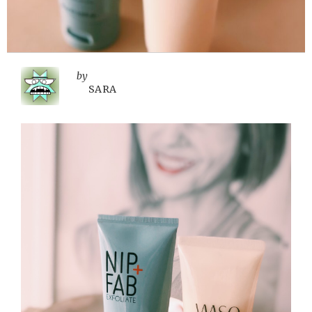
by
SARA