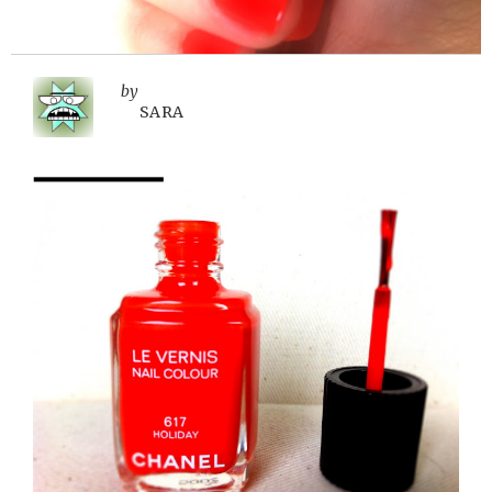
by
SARA