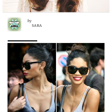
by
SARA