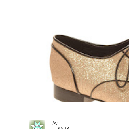
by
SARA