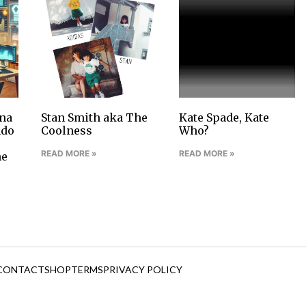
na
Stan Smith aka The
Kate Spade, Kate
ndo
Coolness
Who?
READ MORE »
READ MORE »
ne
CONTACT
SHOP
TERMS
PRIVACY POLICY