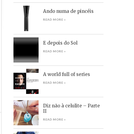
Ando numa de pincéis
READ MORE »
E depois do Sol
READ MORE »
A world full of series
READ MORE »
Diz não à celulite – Parte
II
READ MORE »