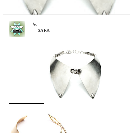
by
SARA