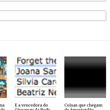
na
E a vencedora do
Coisas que chegam
ndo
Giveaway da Body
de Amesterdão