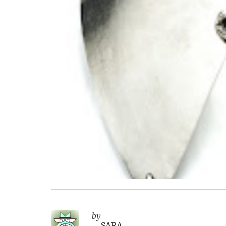
by
SARA