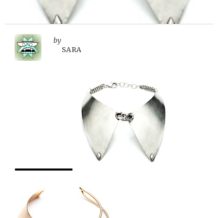
by
SARA