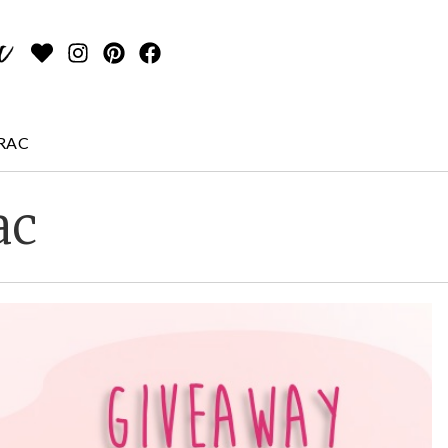
RAC
ac