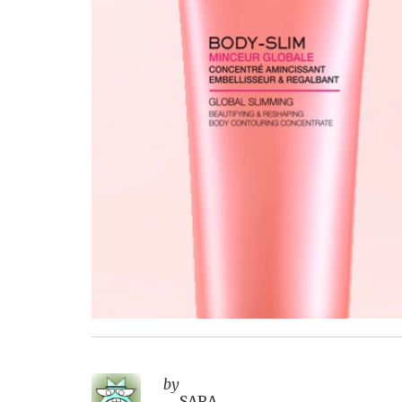
by
SARA