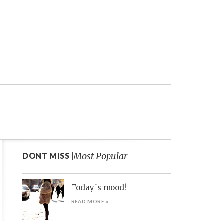
Most Popular
DONT MISS |
Today`s mood!
READ MORE »