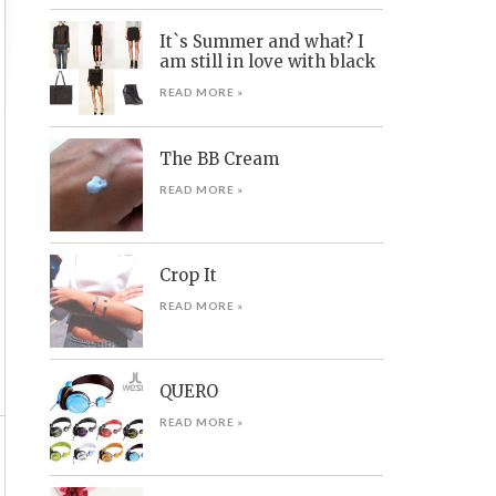
It`s Summer and what? I
am still in love with black
READ MORE »
The BB Cream
READ MORE »
Crop It
READ MORE »
QUERO
READ MORE »