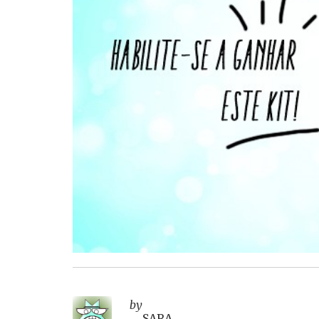
by
SARA