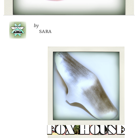
by
SARA