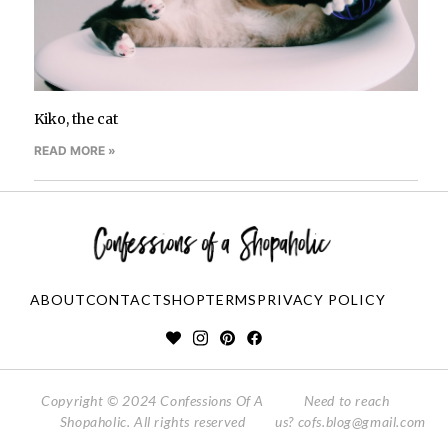
Kiko, the cat
READ MORE »
ABOUT
CONTACT
SHOP
TERMS
PRIVACY POLICY
Copyright © 2024 Confessions Of A
Need to reach
Shopaholic. All rights reserved
us?
cofs.blog@gmail.com