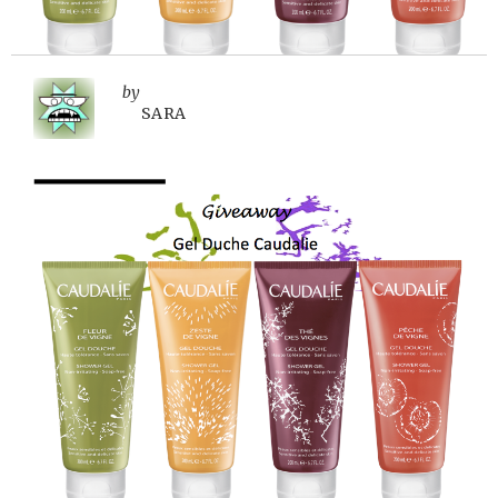
by
SARA