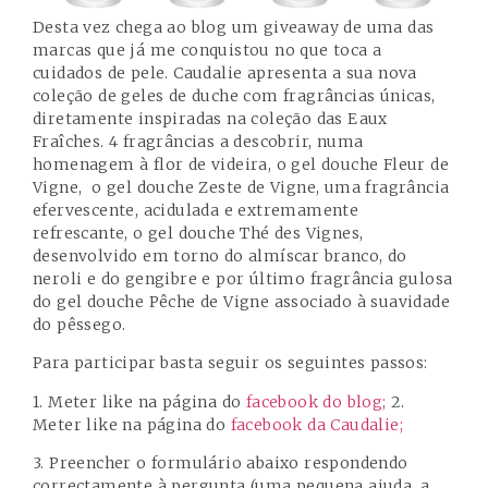
Desta vez chega ao blog um giveaway de uma das
marcas que já me conquistou no que toca a
cuidados de pele.
Caudalie
apresenta a sua nova
coleção de geles de duche com fragrâncias únicas,
diretamente inspiradas na coleção das Eaux
Fraîches. 4 fragrâncias a descobrir, numa
homenagem à flor de videira, o gel douche
Fleur de
Vigne,
o gel douche
Zeste de Vigne
, uma fragrância
efervescente, acidulada e extremamente
refrescante, o gel douche
Thé des Vignes
,
desenvolvido em torno do almíscar branco, do
neroli e do gengibre e por último fragrância gulosa
do gel douche
Pêche de Vigne
associado à suavidade
do pêssego.
Para participar basta seguir os seguintes passos:
1. Meter like na página do
facebook do blog;
2.
Meter like na página do
facebook da Caudalie;
3. Preencher o formulário abaixo respondendo
correctamente à pergunta (uma pequena ajuda, a