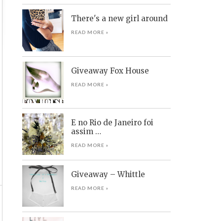
There's a new girl around
READ MORE »
Giveaway Fox House
READ MORE »
E no Rio de Janeiro foi
assim …
READ MORE »
Giveaway – Whittle
READ MORE »