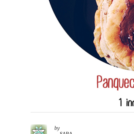
by
SARA