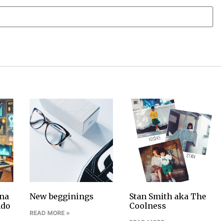
na
New begginings
Stan Smith aka The
ndo
Coolness
READ MORE »