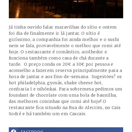
Já tinha ouvido falar maravilhas do sítio e ontem
foi dia de finalmente ir lá jantar. O sítio é
giríssimo, a companhia foi ainda melhor e o sushi
nem se fala, provavelmente o melhor que comi até
hoje. O restaurante é romântico, acolhedor e
funciona também como casa de chá durante a
tarde. O preço ronda os 20€ a 30€ por pessoa e
aconselho a fazerem reserva principalmente para a
hora de jantar e aos fins-de-semana. Sugestões? os
hot philadelphia, gyosás, shake cheese hot,
confraria I e nihónkai. Para sobremesa pedimos um
foundant de chocolate com uma bola de baunilha,
das melhores coisinhas que comi até hoje! O
restaurante fica situado na Rua do Alecrim, no Cais
Sodré e há também um em Cascais.
FACEBOOK