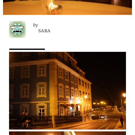
by
SARA