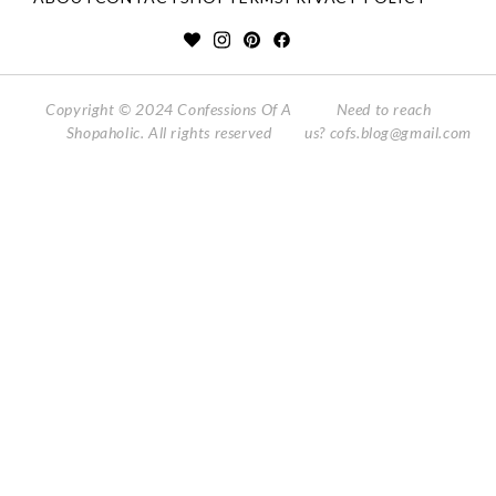
Copyright © 2024 Confessions Of A
Need to reach
Shopaholic. All rights reserved
us?
cofs.blog@gmail.com