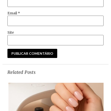
Email
*
Site
Related Posts