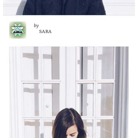
by
SARA