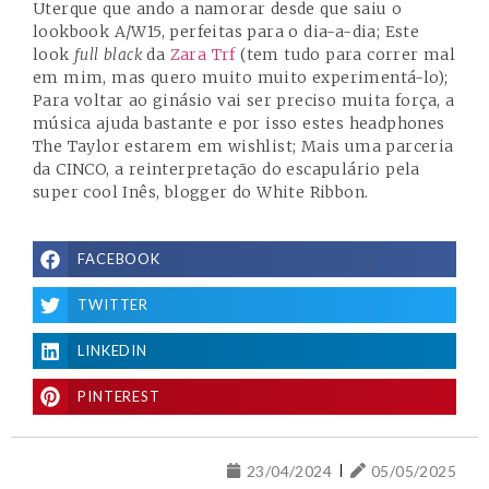
Uterque
que ando a namorar desde que saiu o
lookbook A/W15, perfeitas para o dia-a-dia; Este
look
full black
da
Zara Trf
(tem tudo para correr mal
em mim, mas quero muito muito experimentá-lo);
Para voltar ao ginásio vai ser preciso muita força, a
música ajuda bastante e por isso estes headphones
The Taylor estarem em wishlist; Mais uma parceria
da
CINCO
, a reinterpretação do escapulário pela
super cool Inês, blogger do
White Ribbon
.
FACEBOOK
TWITTER
LINKEDIN
PINTEREST
23/04/2024
05/05/2025