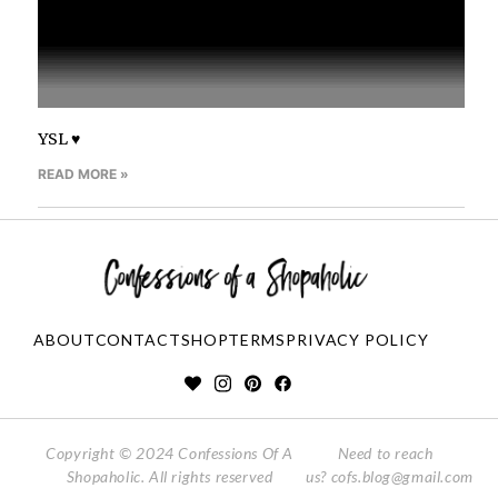
YSL ♥
READ MORE »
ABOUT
CONTACT
SHOP
TERMS
PRIVACY POLICY
Copyright © 2024 Confessions Of A
Need to reach
Shopaholic. All rights reserved
us?
cofs.blog@gmail.com