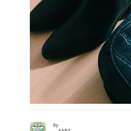
by
SARA