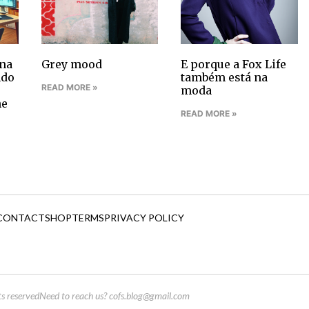
na
Grey mood
E porque a Fox Life
ndo
também está na
READ MORE »
moda
ne
READ MORE »
CONTACT
SHOP
TERMS
PRIVACY POLICY
s reserved
Need to reach us?
cofs.blog@gmail.com