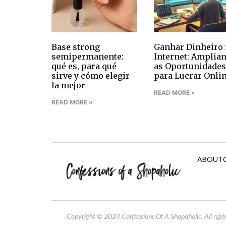
Base strong
Ganhar Dinheiro 
semipermanente:
Internet: Amplia
qué es, para qué
as Oportunidades
sirve y cómo elegir
para Lucrar Onli
la mejor
READ MORE »
READ MORE »
ABOUT
Copyright © 2024 Confessions Of A Shopaholic. All right