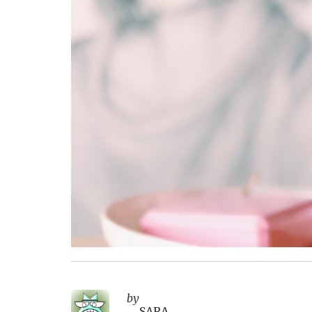
by
SARA