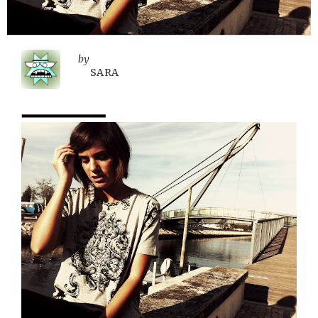
by
SARA