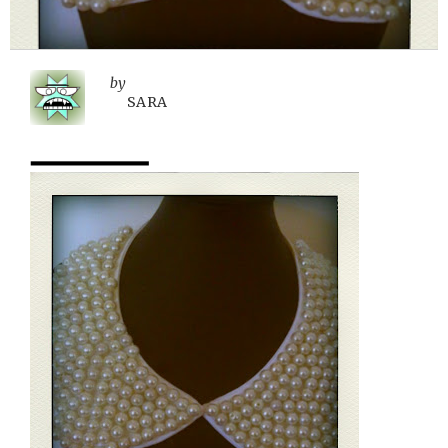
by
SARA