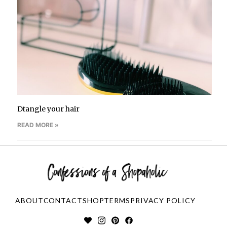
Dtangle your hair
READ MORE »
ABOUT
CONTACT
SHOP
TERMS
PRIVACY POLICY