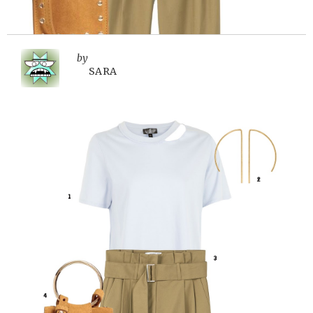
by
SARA