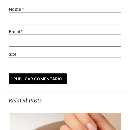
Nome
*
Email
*
Site
Related Posts