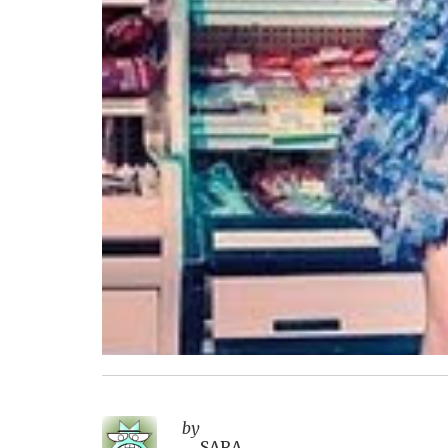
by
SARA