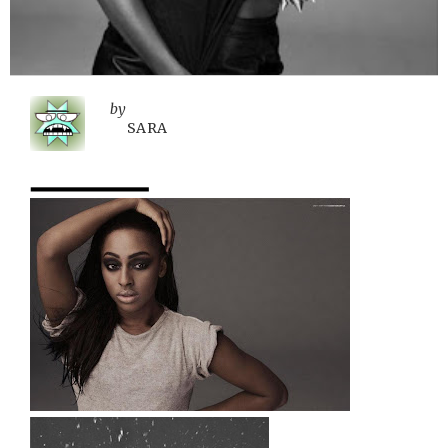
by
SARA