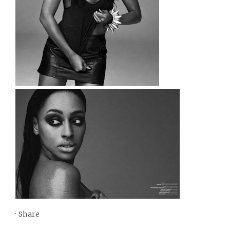
·
Share