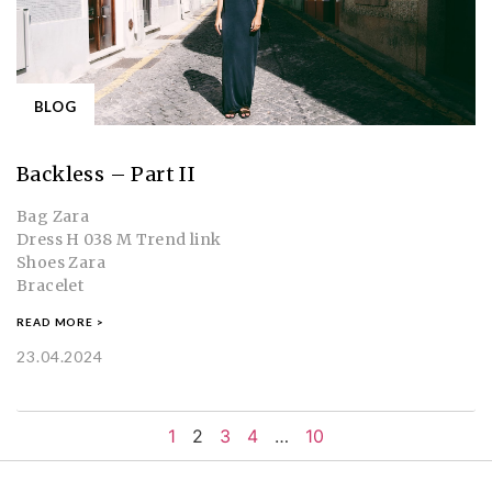
BLOG
Backless – Part II
Bag Zara
Dress H 038 M Trend link
Shoes Zara
Bracelet
READ MORE >
23.04.2024
1
2
3
4
…
10