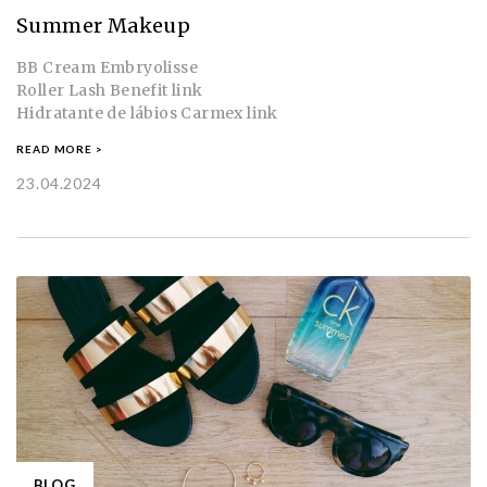
Summer Makeup
BB Cream Embryolisse
Roller Lash Benefit link
Hidratante de lábios Carmex link
READ MORE >
23.04.2024
BLOG